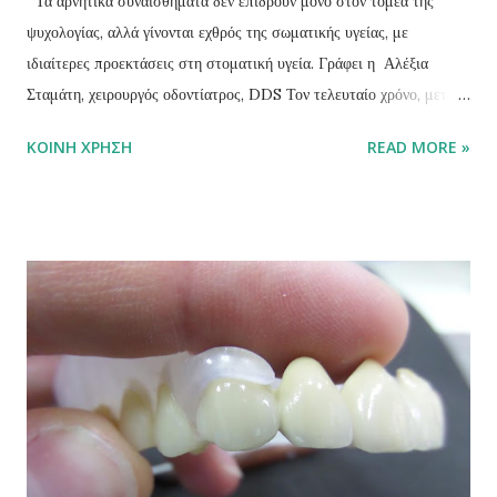
Τα αρνητικά συναισθήματα δεν επιδρούν μόνο στον τομέα της
ψυχολογίας, αλλά γίνονται εχθρός της σωματικής υγείας, με
ιδιαίτερες προεκτάσεις στη στοματική υγεία. Γράφει η Αλέξια
Σταμάτη, χειρουργός οδοντίατρος, DDS Τον τελευταίο χρόνο, μετά
την εμφάνιση του κορονοϊού, ο μέσος άνθρωπος είδε τη ζωή του να
ΚΟΙΝΉ ΧΡΉΣΗ
READ MORE »
αλλάζει ριζικά μέσα από την απώλεια βασικών ελευθεριών του, την
αναστολή της εργασίας του αλλά και τον περιορισμό των
ψυχαγωγικών αναγκών του. Οι αλλαγές αυτές που εισέβαλαν ξαφνικά
και απροειδοποίητα στην καθημερινότητά του δεν θα μπορούσαν να
μην έχουν αντίκτυπο φυσικά στην ψυχολογία του, αυξάνοντας
σημαντικά τα ποσοστά κατάθλιψης και άγχους. Παραμέληση της
στοματικής υγιείας Όλο και περισσότερος κόσμος, βάσει ερευνών,
παραμελεί τον εαυτό του και χάνει την αυτοπεποίθησή του στις
μεγάλες περιόδους του lockdown. Η κακή ψυχολογική διάθεση σε
συνδυασμό με την περιορισμένη κοινωνικότητα οδηγούν στην
παραμέληση καθημερινών συνηθειών προσωπικής φροντίδας, και