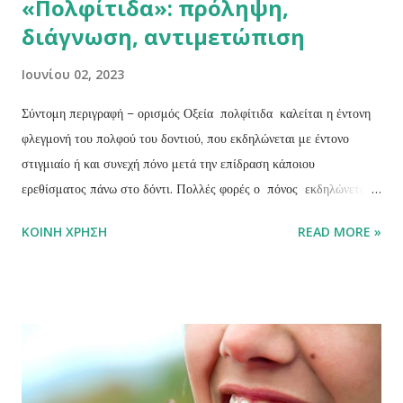
«Πολφίτιδα»: πρόληψη,
διάγνωση, αντιμετώπιση
Ιουνίου 02, 2023
Σύντομη περιγραφή – ορισμός Οξεία πολφίτιδα καλείται η έντονη
φλεγμονή του πολφού του δοντιού, που εκδηλώνεται με έντονο
στιγμιαίο ή και συνεχή πόνο μετά την επίδραση κάποιου
ερεθίσματος πάνω στο δόντι. Πολλές φορές ο πόνος εκδηλώνεται
και αυτόματα, χωρίς δηλαδή να τον προκαλέσει κάποιο ερέθισμα.
ΚΟΙΝΉ ΧΡΉΣΗ
READ MORE »
Παθογένεια Η φλεγμονή του πολφού είναι η αντίδραση του πολφού
σε διάφορα εξωτερικά ερεθίσματα με κυριότερο από αυτά την
τερηδόνα. Επίσης μπορεί να την προκαλέσουν, ο τραυματισμός του
δοντιού από κάποιο κτύπημα ή και κάποια εργασία που έγινε στο
δόντι (σφράγισμα, τρόχισμα για να μπει κάποια θήκη, κλπ). Στα
αρχικά στάδια της η οξεία πολφίτιδα (οξεία ορώδης πολφίτιδα)
μπορεί να μην είναι καταστρεπτική για τον πολφό, αν όμως δεν