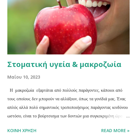
αντιμετωπιστεί μεταπίπτει στην οξεία πυώδη πολφίτιδα η οποία
είναι και καταστροφική για τον πολφό του δοντιού. Τι είναι ο
πολφός; Ο πολφός είναι το σύνολο των νεύρων και των αγγείων που
υπάρχουν μέσα σε κάθε δόντι ...
Στοματική υγεία & μακροζωία
Μαΐου 10, 2023
Η μακροζωία εξαρτάται από πολλούς παράγοντες, κάποιοι από
τους οποίους δεν μπορούν να αλλάξουν, όπως τα γονίδιά μας. Ένας
απλός αλλά πολύ σημαντικός τροποποιήσιμος παράγοντας κινδύνου
ωστόσο, είναι το βούρτσισμα των δοντιών μια συγκεκριμένη ώρα της
ημέρας, σύμφωνα με νέα μελέτη. Οι επιστήμονες συνεχίζουν να
ΚΟΙΝΉ ΧΡΉΣΗ
READ MORE »
ρίχνουν φως στους τροποποιήσιμους παράγοντες κινδύνου που