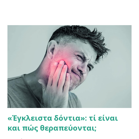
συμβάλλουν στη μακροζωία και σύμφωνα με έρευνα που
δημοσιεύτηκε στην επιθεώρηση Journal of Aging, η καλή
στοματική υγεία είναι ένας από αυτούς. Η επίδραση της στοματικής
υγείας στη γενική υγεία και τη θνησιμότητα των ηλικιωμένων έχει
τραβήξει το επιστημονικό ενδιαφέρον την τελευταία δεκαετία. Οι
ειδικοί διερεύνησαν τη σχέση των συμπεριφορών οδοντικής υγείας
και της κατάστασης των δοντιών με το θάνατο από κάθε αιτία σε
5.611 ηλικιωμένους από το 1992 έως το 2009, προχωρώντας σε
εκτίμηση του κινδύνου ξεχωριστά για άνδρες και γυναίκες.
Ανακάλυψαν ότι το να μην βουρτσίζει κάποιος τα δόντια του το
βράδυ πριν...
«Έγκλειστα δόντια»: τί είναι
και πώς θεραπεύονται;