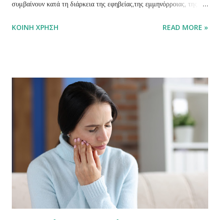
συμβαίνουν κατά τη διάρκεια της εφηβείας,της εμμηνόρροιας, της
εγκυμοσύνης αλλά και της εμμηνόπαυσης. Κατά τις περιόδους αυτές
ΚΟΙΝΉ ΧΡΉΣΗ
READ MORE »
η στοματική υγεία ενδέχεται να επιδεινωθεί, γεγονός που υποδηλώνει
αυξημένη ανάγκη για φροντίδα και περιποίηση των δοντιών και των
περιοδοντικών ιστών ειδικότερα. Γνωρίζοντας και κατανοώντας αυτές
τις αλλαγές, μπορεί κάθε γυναίκα να εφαρμόσει πρακτικές καλής
στοματικής υγείας με τις οποίες μπορεί να μειώσει τα συμπτώματα
καθώς και τις μόνιμες βλάβες στα ούλα και γενικά στο περιοδόντιο.
Εφηβεία Κατά τη διάρκεια της εφηβείας, η αύξηση του επιπέδου των
φυλετικών ορμονών, όπως η προγεστερόνη και τα οιστρογόνα, πέρα
από τις μεγάλες αλλαγές που προκαλεί στο γυναικείο σώμα, αυξάνει
την κυκλοφορία του αίματος στα ούλα. Αυτό μπορεί να οδηγήσει σε
αυξημένη ευαισθησί...