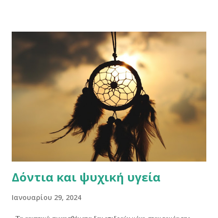
οφείλεται η επιβάρυνση της στοματικής υγείας στην εγκυμοσύνη; Οι
ορμονικές αλλαγές που συμβαίνουν (αύξηση προγεστερόνης και
οιστρογόνων) καθιστούν πιο ευάλωτα τα ούλα στη φλεγμονή
(ουλίτιδα, περιοδοντική νόσος) Η αλλαγή των διατροφικών
συνηθειών της εγκύου παίζει πολύ σημαντικό ρόλο. Τα γεύματα
γίνονται περισσότερα, συχνότερα, ενώ συνήθως (δυστυχώς) αυξάνει η
κατανάλωση γλυκών Η καθημερινή στοματική υγιεινή παραμελείται
από τις εγκύους. Σε αυτό μπορεί να συμβάλλουν οι ψυχολογικές
μεταπτώσεις που συμβαίνουν εκείνη την περίοδο, αλλά και η αλλαγή
των καθημερινών ...
Δόντια και ψυχική υγεία
Ιανουαρίου 29, 2024