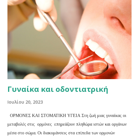
ένας οδηγός για το τι να περιμένετε κατά τη διάρκεια της
διαδικασίας αυτής: Βάζοντας τεχνητή οδοντοστοιχία Όταν βάλετε
τεχνητή οδοντοστοιχία, είναι πιθανό να ακολουθήσετε τα παρακάτω
βήματα: - Εξαγωγή δοντιών: Ο οδοντίατρός σας, θα σας εξηγήσει
όλα τα βήματα και τι να αναμένετε σε όλη τη διαδικασία, ώστε να
νιώθετε άνετα και πλήρως ενημερωμένοι, ιδίως αν χρειαστεί να
κάνετε κάποιες εξαγωγές δοντιών. - Καλούπια στόματος: Θα σας
πάρουν καλ...
Γυναίκα και οδοντιατρική
Ιουλίου 20, 2023
ΟΡΜΟΝΕΣ ΚΑΙ ΣΤΟΜΑΤΙΚΗ ΥΓΕΙΑ Στη ζωή μιας γυναίκας οι
μεταβολές στις ορμόνες επηρεάζουν πληθώρα ιστών και οργάνων
μέσα στο σώμα. Οι διακυμάνσεις στα επίπεδα των ορμονών