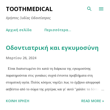
Μετάβαση στο κύριο περιεχόμενο
TOOTHMEDICAL
Χρήστος Ξυδίας Οδοντίατρος
Αρχική σελίδα
Περισσότερα…
Οδοντιατρική και εγκυμοσύνη
Α
ν
Μαρτίου 26, 2024
α
ρ
Είναι διαπιστωμένο ότι κατά τη διάρκεια της εγκυμοσύνης
τ
παρατηρούνται στις γυναίκες συχνά έντοντα προβλήματα στη
ή
στοματική υγεία. Πολύς κόσμος νομίζει πως το έμβρυο απορροφά
σ
ασβέστιο από το σώμα της μητέρας και γι’ αυτό “χαλάνε τα δόντια”.
ε
Αυτό δεν είναι αλήθεια ! Μετά την ολοκλήρωση της διάπλασης τους,
ι
ΚΟΙΝΉ ΧΡΉΣΗ
READ MORE »
δηλαδή κατά την παιδική ηλικία του ατόμου, παύει η ανταλλαγή
ς
ασβεστίου ανάμεσα στα δόντια και στον υπόλοιπο οργανισμό. Που