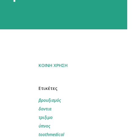
ΚΟΙΝΉ ΧΡΉΣΗ
Ετικέτες
βρουξισμός
δοντια
τριξιμο
ύπνος
toothmedical