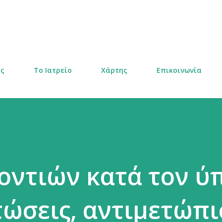
Μετάβαση στο κύριο περιεχόμενο
ας
Το Ιατρείο
Χάρτης
Επικοινωνία
δοντιών κατά τον ύ
πτώσεις, αντιμετώπ