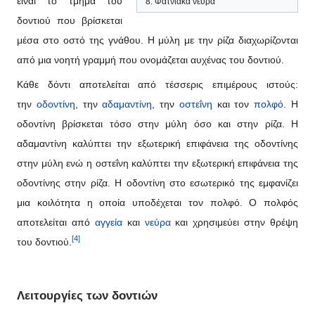
είναι το τμήμα του
8. Φατνιακά νεύρα
δοντιού που βρίσκεται
μέσα στο οστό της γνάθου. Η μύλη με την ρίζα διαχωρίζονται
από μια νοητή γραμμή που ονομάζεται αυχένας του δοντιού.
Κάθε δόντι αποτελείται από τέσσερις επιμέρους ιστούς:
την
οδοντίνη
, την
αδαμαντίνη
, την
οστεΐνη
και τον
πολφό
. Η
οδοντίνη βρίσκεται τόσο στην μύλη όσο και στην ρίζα. Η
αδαμαντίνη καλύπτει την εξωτερική επιφάνεια της οδοντίνης
στην μύλη ενώ η οστεΐνη καλύπτει την εξωτερική επιφάνεια της
οδοντίνης στην ρίζα. Η οδοντίνη στο εσωτερικό της εμφανίζει
μια κοιλότητα η οποία υποδέχεται τον πολφό. Ο πολφός
αποτελείται από
αγγεία
και
νεύρα
και χρησιμεύει στην θρέψη
[4]
του δοντιού.
Λειτουργίες των δοντιών