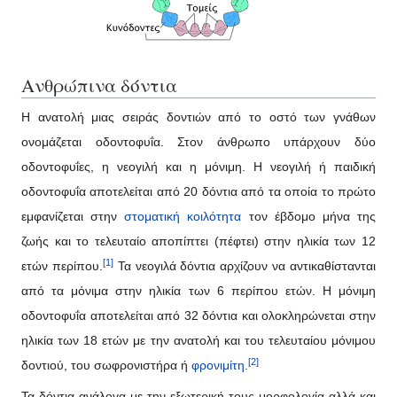
Ανθρώπινα δόντια
Η ανατολή μιας σειράς δοντιών από το οστό των γνάθων
ονομάζεται οδοντοφυΐα. Στον άνθρωπο υπάρχουν δύο
οδοντοφυΐες, η νεογιλή και η μόνιμη. Η νεογιλή ή παιδική
οδοντοφυΐα αποτελείται από 20 δόντια από τα οποία το πρώτο
εμφανίζεται στην
στοματική κοιλότητα
τον έβδομο μήνα της
ζωής και το τελευταίο αποπίπτει (πέφτει) στην ηλικία των 12
[1]
ετών περίπου.
Τα νεογιλά δόντια αρχίζουν να αντικαθίστανται
από τα μόνιμα στην ηλικία των 6 περίπου ετών. Η μόνιμη
οδοντοφυΐα αποτελείται από 32 δόντια και ολοκληρώνεται στην
ηλικία των 18 ετών με την ανατολή και του τελευταίου μόνιμου
[2]
δοντιού, του σωφρονιστήρα ή
φρονιμίτη
.
Τα δόντια ανάλογα με την εξωτερική τους μορφολογία αλλά και