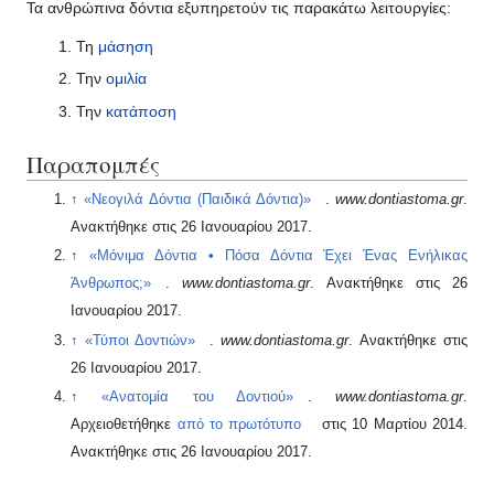
Τα ανθρώπινα δόντια εξυπηρετούν τις παρακάτω λειτουργίες:
Τη
μάσηση
Την
ομιλία
Την
κατάποση
Παραπομπές
↑
«Νεογιλά Δόντια (Παιδικά Δόντια)»
.
www.dontiastoma.gr
.
Ανακτήθηκε στις 26 Ιανουαρίου 2017
.
↑
«Μόνιμα Δόντια • Πόσα Δόντια Έχει Ένας Ενήλικας
Άνθρωπος;»
.
www.dontiastoma.gr
. Ανακτήθηκε στις 26
Ιανουαρίου 2017
.
↑
«Τύποι Δοντιών»
.
www.dontiastoma.gr
. Ανακτήθηκε στις
26 Ιανουαρίου 2017
.
↑
«Ανατομία του Δοντιού»
.
www.dontiastoma.gr
.
Αρχειοθετήθηκε
από το πρωτότυπο
στις 10 Μαρτίου 2014
.
Ανακτήθηκε στις 26 Ιανουαρίου 2017
.