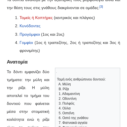
[3]
την θέση τους στις γνάθους διακρίνονται σε ομάδες:
Τομείς ή Κοπτήρες
(κεντρικός και πλάγιος)
Κυνόδοντες
Προγόμφιοι
(1ος και 2ος)
Γομφίοι
(1ος ή τραπεζίτης, 2ος ή τραπεζίτης και 3ος ή
φρονιμίτης)
Ανατομία
Το δόντι εμφανίζει δύο
τμήματα: την μύλη και
Τομή ενός ανθρώπινου δοντιού:
Α. Μύλη
την ρίζα. Η μύλη
Β. Ρίζα
1. Αδαμαντίνη
αποτελεί το τμήμα του
2. Οδοντίνη
δοντιού που φαίνεται
3. Πολφός
4. Ούλα
μέσα στην στοματική
5. Οστεΐνη
6. Οστό της γνάθου
κοιλότητα ενώ η ρίζα
7. Φατνιακά αγγεία